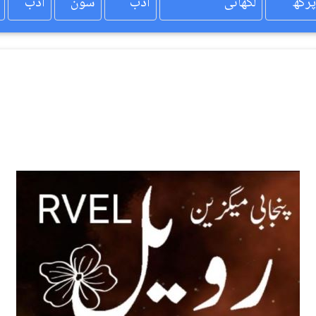
پرکھ
لکھائی
ادب
سون
ادب