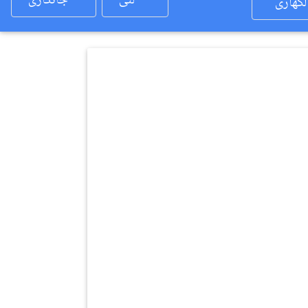
لئی
جانکاری
لکھاری