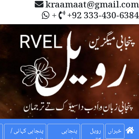
kraamaat@gmail.com
+92 333-430-6384
+
Next
خبراں
رویل
پنجابی
پنجابی کہانی /