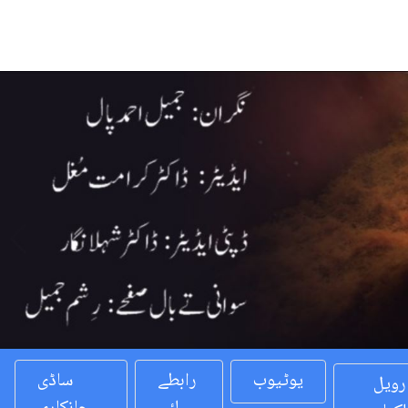
Previous
یوٹیوب
رابطے
ساڈی
رویل