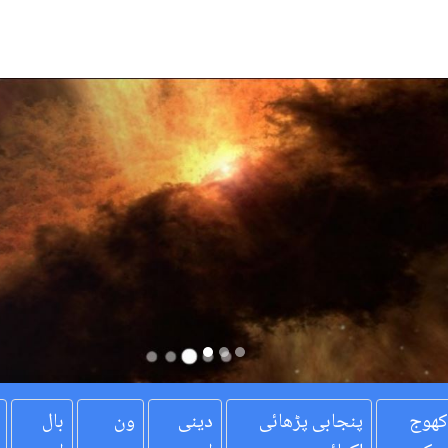
کھوج
پنجابی پڑھائی
دینی
ون
بال