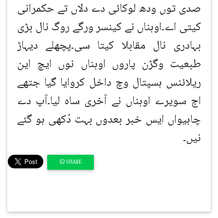
صدی توں ودھ لوکائی دے دلاں تے حکمرانی
کیتی اے۔اوہناں نے کینسر ورگے روگ نال بڑی
بہادری نال مقابلا کیتا سی۔پچھلے دیہاڑ
طبعیت وگڑن پاروں اوہناں نوں ایچ این
ریلائنس ہسپتال وچ داخل کروایا گیا جتھے
اج سویرے اوہناں نے آخری ساہ لیا۔آپ دے
چاہیواں ایس خبر بعدوں بہت دُکھی ہو گئے
نیں۔
SHARE