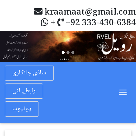
kraamaat@gmail.com
+92 333-430-6384
+
Previous
Nex
ساڈی جانکاری
رابطے لئی
یوٹیوب