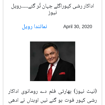
اداکار رشی کپوراگلے جہان ٹُر گئے۔۔۔۔۔رویل
نیوز
نمائندا رویل
April 30, 2020
(نیٹ نیوز) بھارتی فلم دے رومانوی اداکار
رشی کپور فوت ہو گئے نیں اوہناں نے ادھی