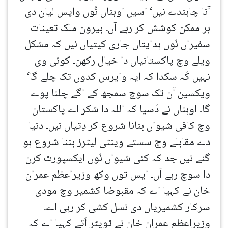
آنا چاہندے نیں‘ اسیں اوہناں نُوں واپس لیان دی
ہر ممکن کوشش کر رہے آں۔ بیرون ملک تعینات
سفیراں نُوں ہدایتاں جاری کیتیاں نیں کہ مشکل
ویلے وچ پاکستانیاں دا خیال رکھن۔ کوئی وی
نہیں کَہ سکدا کہ ایہ وایرس کدوں تک چلے گا‘
ویکسین آن تک سوچ سمجھ کے اگے چلنا پوے
گا۔ اوہناں نے دَسیا کہ اللہ دا شکر اے پاکستان
وچ کافی شیواں بنانا شروع کر دِتیاں نیں۔ دنیا
دے مقابلے وچ سستے وینٹی لیٹرز بننا شروع ہو
گئے نیں جد کہ کئی شیواں نُوں ایکسپورٹ کرن
دا سوچ رہے آں۔ ایس توں وکھ وزیراعظم عمران
خان نے کہیا اے کہ مقبوضا کشمیر وچ مودی
سرکار کشمیریاں دی نسل کشی کر رہی اے۔
وزیراعظم عمران خان نے ٹویٹر اُتے کہیا اے کہ