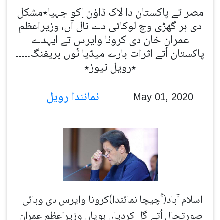
مصر تے پاکستان دا لاک ڈاؤن اِکو جہیا٭مشکل
دی ہر گھڑی وچ لوکائی دے نال آں، وزیراعظم
عمران خان دی کرونا وایرس تے ایہدے
پاکستان اُتے اثرات بارے میڈیا نُوں بریفنگ۔۔۔۔۔
٭رویل نیوز٭
نمائندا رویل
May 01, 2020
اسلام آباد(اُچیچا نمائندا)کرونا وایرس دی وبائی
صورتحال اُتے گل کردیاں ہویاں وزیراعظم عمران