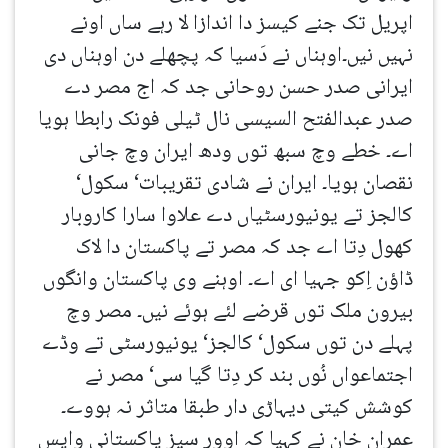
اپریل تک جنے کیسز دا اندازا لا رہے ساں اونے
نہیں نیں۔اوہناں نے دَسیا کہ پچھلے دن اوہناں دی
ایرانی صدر حسن روحانی جد کہ اج مصر دے
صدر عبدالفتح السیسی نال ٹیلی فونک رابطا ہویا
اے۔ خطے وچ سبھ توں ودھ ایران وچ جانی
نقصان ہویا۔ ایران نے شادی تقریبات‘ سکول‘
کالجز تے یونیورسٹیاں دے علاوا سارا کاروبار
کھول دِتا اے جد کہ مصر تے پاکستان دا لاک
ڈاؤن اِکو جہیا ای اے۔ اوہنے وی پاکستان وانگوں
بیرون ملک توں قرضے لئے ہوئے نیں۔ مصر وچ
پہلے دن توں سکول‘ کالجز‘ یونیورسٹی تے وڈے
اجتماعواں نُوں بند کر دِتا گیا سی‘ مصر نے
کوشش کیتی دیہاڑی دار طبقا متاثر نہ ہووے۔
عمران خان نے کہیا کہ اوور سیز پاکستانی واپس