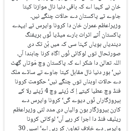
خان نے کہیا اے کہ باقی دنیا نال موازنا کیتا
جاوے تے پاکستان دے حالات چنگے نیں۔
وزیراعظم عمران خان دا کرونا وایرس تے ایہدے
پاکستان اُتے اثرات بارے میڈیا نُوں بریفنگ
دیندیاں ہویاں کہنا سی کہ میں ہُن تک دی
صورتحال توں لوکائی نُوں اگاہ کرنا چاہندا آں۔
اللہ تعالیٰ دا شکر اے کہ پاکستان وچ مَوتاں گھٹ
نیں‘ ہور دنیا نال مقابل کیتا جاوے تے ساڈے ملک
دے حالات اوہناں توں چنگے نیں‘ حکومت کرونا
فنڈ وچ عطیا کیتے اِ ک رُپئے وچ 4 رُپئے رلا کے
بیروزگاراں نُوں دیوے گی‘ کرونا وایرس دے
کارن بیروزگار ہون والیاں دی مدد لئی وزیراعظم
ریلیف فنڈ دا اجرا کر رہے آں‘ لوکائی کرونا
وایرس دے خلاف تعاون کر رہی اے‘ اسیں 30