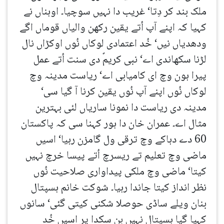
ملک بند کر دِتا‘ غریب دا نہیں سوچیا۔ اوہناں نے
کہیا کہ اپنے آپ اُتے یقین رکھن والیاں قوماں اگے
ودھدیاں نیں‘ خُد اعتمادی لوکاں نُوں اوکڑاں نال
لڑنا سکھاندی اے‘ نبی کریمؐ دی سنت اُتے عمل
پیرا ہون وچ ای کامیابی اے‘ ریاست مدینہ وچ
لوکاں نُوں اپنے آپ نُوں یقین کرنا آ گیا سی‘
مدینہ دی ریاست دا نمونا ساریاں لئی بہترین
مثال اے۔ عمران خان دا ہور کہنا سی کہ پاکستان
60 دے دہاکے وچ ترقی ول گامزن رہیا‘ اسیں
ماضی وچ تعلیم تے ریسرچ اُتے پیسا خرچ نہیں
کیتا‘ ماضی وچ ملکی پیداواری صلاحیت نُوں
نظر انداز کیتا جاندا رہیا۔ شوکت خانم ہسپتال
بنان ویلے ساڈی حوصلا شکنی کیتی گئی‘ سانوں
کہیا گیا ہسپتال نہیں بن سکدا پر اسیں خُد