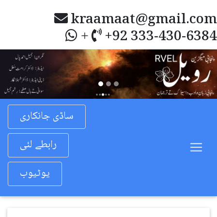
kraamaat@gmail.com
+92 333-430-6384
+
Previous
Nex
ساڈی جانکاری
رابطے لئی
یوٹیوب