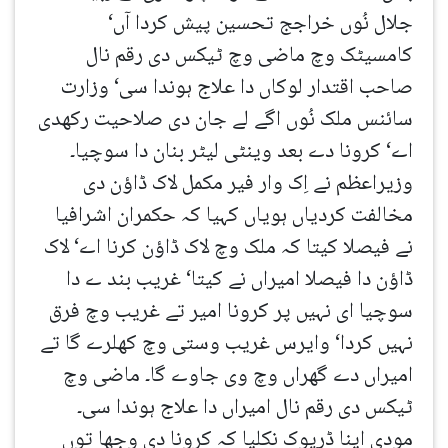
جلال نُوں خراجج تحسین پیش کردا آں‘
کامسیٹک وچ ماضی وچ ٹیکس دی رقم نال
صاحب اقتدار لوکاں دا علاج ہوندا سی‘ وزارت
سائنس ملک نُوں اگے لے جان دی صلاحیت رکھدی
اے‘ کرونا دے بعد وینٹی لیٹر بنان دا سوچیا۔
وزیراعظم نے اِک وار فیر مکمل لاک ڈاؤن دی
مخالفت کردیاں ہویاں کہیا کہ حکمران اشرافیا
نے فیصلا کیتا کہ ملک وچ لاک ڈاؤن کرنا اے‘ لاک
ڈاؤن دا فیصلا امیراں نے کیتا‘ غریب بند ے دا
سوچیا ای نہیں پر کرونا امیر تے غریب وچ فرق
نہیں کردا‘ وایرس غریب وستی وچ کھلرے گا تے
امیراں دے گھراں وچ وی جاوے گا۔ ماضی وچ
ٹیکس دی رقم نال امیراں دا علاج ہوندا سی۔
مودی اینا ڈرپوک نکلیا کہ کرونا دی وجھا توں