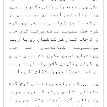
نکی جہی سموسیاں والی دُکان سی۔میں
چاہ والے نوں آکھن دی بجائے آپ ای
اوتھے اَ پڑ گیا۔اوہدے کولوں گرم
گرم چکن سموسے لے کے پرتیا تاں چاہ
والا چاہ تیار کر کے کپاں وچ پا رہیا
سی۔سموسے کھاندیاں تے چاہ
پیندیاں اسیں سکول دے دِناں دیاں
چنگیاں چنگیاں گلاں یاد کردے رہے۔
ہن اوہ تھوڑا تھوڑا کھُلن لگ پیا۔
چاہ پی کے ویلھے ہوئے تاں گرم گرم
مٹھائی نکلدی ویکھ کے میرے مونہ
وچ پانی آگیا۔”مونہ مِٹھّا وی ہونا