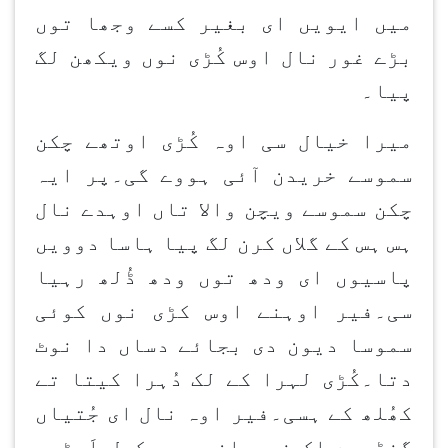
میں ایویں ای بغیر کسے وجھا توں
بڑے غور نال اوس کُڑی نوں ویکھن لگ
پیا۔
میرا خیال سی اوہ کُڑی اوتھے چکن
سموسے خریدن آئی ہووے گی۔پر ایہ
چکن سموسے ویچن والا تاں اوہدے نال
ہس ہس کے گلاں کرن لگ پیا ہاسا دوویں
پاسیوں ای ودھ توں ودھ ڈُلھ رہیا
سی۔فیر اوہنے اوس کڑی نوں کوئی
سموسا دیون دی بجائے دساں دا نوٹ
دتا۔کُڑی لہرا کے لک دُہرا کیتا تے
کھُلھ کے ہسی۔فیر اوہ نال ای جُتیاں
گنڈھدے اِک نوجوان موچی کول اَپڑی۔