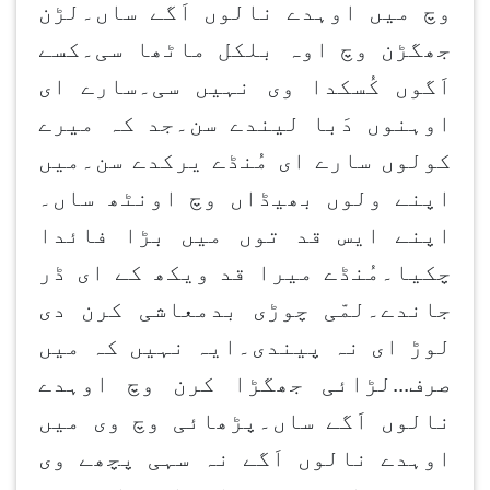
وچ میں اوہدے نالوں اَگے ساں۔لڑن
جھگڑن وچ اوہ بلکل ماٹھا سی۔کسے
اَگوں کُسکدا وی نہیں سی۔سارے ای
اوہنوں دَبا لیندے سن۔جد کہ میرے
کولوں سارے ای مُنڈے یرکدے سن۔میں
اپنے ولوں بھیڈاں وچ اونٹھ ساں۔
اپنے ایس قد توں میں بڑا فائدا
چکیا۔مُنڈے میرا قد ویکھ کے ای ڈر
جاندے۔لمّی چوڑی بدمعاشی کرن دی
لوڑ ای نہ پیندی۔ایہ نہیں کہ میں
صرف...لڑائی جھگڑا کرن وچ اوہدے
نالوں اَگے ساں۔پڑھائی وچ وی میں
اوہدے نالوں اَگے نہ سہی پچھے وی