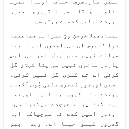
نہیں ساں۔صرف حساب اوہدا میرے
نالوں چنگا سی۔انگریزی میری
اوہدے نالوں کدھرے بہتر سی۔
پیسادھیلا خرچن وچ میرا ہم جماعتیا
ذرا کنجوس ای سی۔اودوں اسیں اینے
سیانے نہیں ساں۔بال عمر سی ایس
پاروں سانوں نہیں سی پتا کہڑی گل
کرنی اے تے کہڑی گل نہیں کرنی۔
اسیں اوہنوں کنجوس مکھی چُوس آکھدے
ہوندے ساں۔کیوں جے اسیں اوہنوں
بہت گھٹ پیسے خرچدے ویکھیا سی۔
اودوں اسیں کدے نہ سوچیاکہ اوہ
گھروں کیہو جیہا اے۔اوہدا پیو