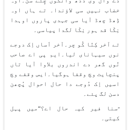
دے وال وی دُدھ وانگوں چِٹّے سن۔اوہ
خضاب نہیں سی لاؤندا۔ تے ہاں اوہ
ڈِھڈ چھڈ آیا سی جہدی پاروں اوہدا
نِکّا قد ہور نِکّا لگدا پیاسی۔
تے آخر کِنّا کُو چر۔آخر اَساں اِک دوجے
نوں سیہانای لیا۔ایم پی اے صاحب
نُوں گھر دے اندروں بلاوا آیا تاں
پنچایت وچ وقفا ہوگیا۔ایس وقفے وچ
اسیں اِک دُوجے دا حال احوال پُچھن
دسن لگ پئے۔
سنا فیر کیہ حال اے؟“میں پہل
”
کیتی۔