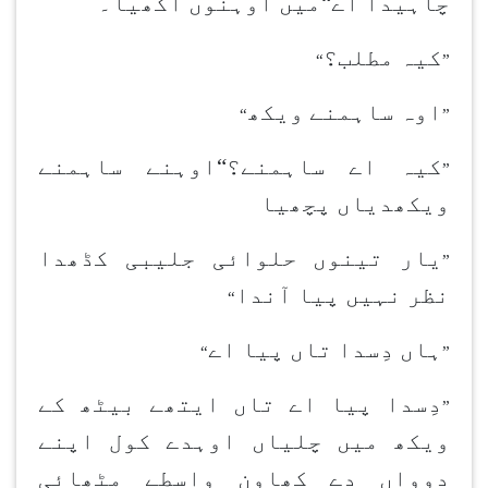
چاہیدا اے“میں اوہنوں آکھیا۔
کیہ مطلب؟
“
”
اوہ ساہمنے ویکھ
“
”
کیہ اے ساہمنے؟“اوہنے ساہمنے
”
ویکھدیاں پچھیا
یار تینوں حلوائی جلیبی کڈھدا
”
نظر نہیں پیا آندا
“
ہاں دِسدا تاں پیا اے
“
”
دِسدا پیا اے تاں ایتھے بیٹھ کے
”
ویکھ میں چلیاں اوہدے کول اپنے
دوواں دے کھاون واسطے مٹھائی