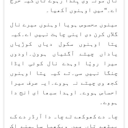
نال مونہ وی ہِلدا رہوے تاں کیہ حرج
اے۔“میں اوہنوں آکھیا۔
مینوں محسوس ہویا اوہنوں میرے نال
گلاں کرن دی اینی چاہت نہیں اے۔کیہ
پتا اوہنوں سکول دیاں کوڑیاں
یاداں چیتے آگئیاں ہوون۔اودوں
میرا رویّا اوہدے نال کوئی ایڈا
چنگا نہیں سی۔تے کیہ پتا اوہنوں
کجھ وی چیتے نہ ہووے۔ایہ صرف میرا
احساس ہووے۔ اوہدا سبھا ای انج دا
ہووے۔
چاہ دے کھوکھے تے چاہ دا آرڈر دے کے
بیٹھے تاں میں ویکھیا ساہمنے اِک