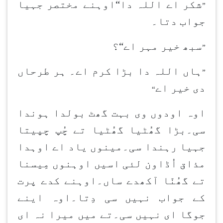
شکر اے اللہ دا“اوہنے مختصر جہیا
”
جواب دتا۔
سبھ خیر مہر اے“؟
”
ہاں اللہ دا بڑا کرم اے۔ ہر طرحاں
”
دی خیر اے
“
اوہ اودوں وی بہت گھٹ بولدا ہوندا
سی۔بڑا گھُٹیا گھُٹیا تے چُپ چپیتا
جہیا رہندا سی۔مینوں یاد اے اوہدا
مذاق اُڈاون لئی اسیں اوہنوں مِیسنا
تے گھُنّا آکھدے ساں۔اوہنے کدے پرت
کے جواب نہیں سی دِتا۔اوہ اینے
جوگا ای نہیں سی۔تے میں میرا نہ ای