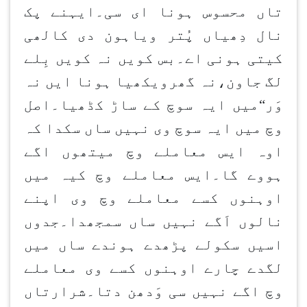
تاں محسوس ہونا ای سی۔ایہنے پک
نال دِھیاں پُتر ویاہون دی کالھی
کیتی ہونی اے۔بس کویں نہ کویں بِلے
لگ جاون،نہ گھرویکھیا ہونا ایں نہ
وَر“میں ایہ سوچ کے ساڑ کڈھیا۔اصل
وچ میں ایہ سوچ وی نہیں ساں سکدا کہ
اوہ ایس معاملے وچ میتھوں اگے
ہووے گا۔ایس معاملے وچ کیہ میں
اوہنوں کسے معاملے وچ وی اپنے
نالوں اَگے نہیں ساں سمجھدا۔جدوں
اسیں سکولے پڑھدے ہوندے ساں میں
لگدے چارے اوہنوں کسے وی معاملے
وچ اگے نہیں سی وَدھن دتا۔شرارتاں