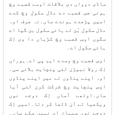
ساڈی دوواں دی ملاقات اوسے قصبے وچ
ہوئی جس قصبے دے مڈل سکول وچ کدے
اسیں پڑھدے ہوندے ساں۔نہ صرف اوہ
مڈل سکول ہُن تے ہائی سکول بن گیا اے
سگوں اوس قصبے وچ کڑیاں دا وی اِک
ہائی سکول اے۔
اوس قصبے وچ وسدے ایم پی اے۔ہوراں
اِک رولا نبیڑن لئی پنچایت بلائی سی۔
اوہ اپنے پنڈوں تے میں اپنے پنڈوں
اوس پنچایت وچ شرکت کرن لئی آیا
ساں۔اوتھے اَساں اِک دوجے نوں
ویکھیا تے اَن ڈٹھا کر دتا۔اسیں اِک
دوجے نوں سیہان ای نہیں سکے ساں۔