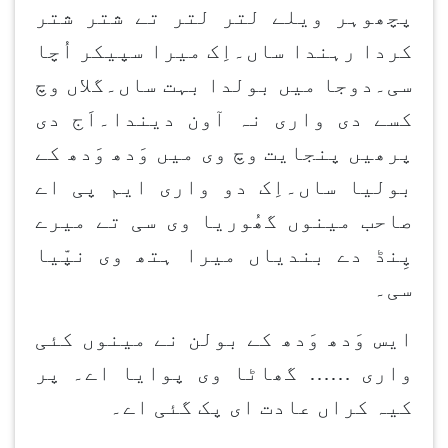
پچھوہر ویلے لتر لتر تے شتر شتر
کردا رہندا ساں۔اِک میرا سپیکر اُچا
سی۔دوجا میں بولدا بہت ساں۔گلاں وچ
کسے دی واری نہ آون دیندا۔اَج دی
پرھیں پنجایت وچ وی میں وَدھ وَدھ کے
بولیا ساں۔اِک دو واری ایم پی اے
صاحب مینوں گھُوریا وی سی تے میرے
پِنڈ دے بندیاں میرا ہتھ وی نپّیا
سی۔
ایس وَدھ وَدھ کے بولن نے مینوں کئی
واری …… گھاٹا وی پوایا اے۔ پر
کیہ کراں عادت ای پک گئی اے۔