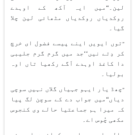
لین۔“میں ایہ آکھ کے اوہدے
روکدیاں روکدیاں مٹھائی لین چلا
گیا۔
توں ایویں اینے پیسے فضول ای خرچ
”
کر دِتے
نیں‘‘جد میں گرم گرم جلیبی
دا کاغذ اوہدے اَگے رکھیا تاں اوہ
بولیا۔
چھڈ یار ایہو جہیاں گلاں نہیں سوچی
”
دیاں“میں جواب دے کے سوچن لگ پیا
کہ میرا ہم جماعتیا حالے وی کنجوس
مکھی چُوس اے۔
حالے اسیں جلیبی کھاندے ای پئے