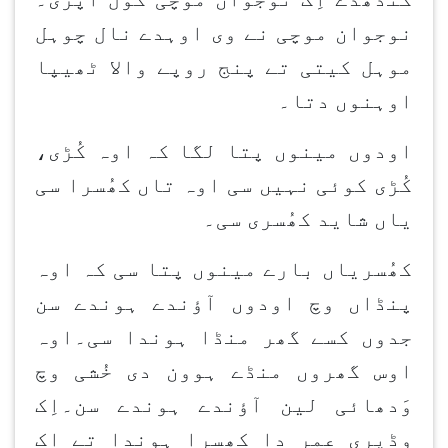
نوجوان موچی نے وی اوہدے نال چوہل
موہل کیتی تے پنج روپے والا ٹھیپا
اوہنوں دتا۔
اودوں مینوں پتا لگا کہ اوہ کُڑی،
کُڑی کوئی نہیں سی اوہ تاں کھُسرا سی
یاں شاید کھُسری سی۔
کھُسریاں بارے مینوں پتا سی کہ اوہ
پنڈاں وچ اودوں آؤندے ہوندے سن
جدوں کسے گھر منڈا ہوندا سی۔اوہ
اوس گھروں منڈے ہوون دی خُشی وچ
وَدھائی لین آؤندے ہوندے سن۔اِک
وڈیری عمر دا کھسرا ہوندا تے اک