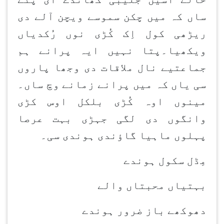
ساں کہ میں چکن سموسے ویچن آلے دی
ریڑھی کول اِک کُڑی نوں رُکدیاں
ویکھیا۔پتا نہیں ایہ پرانے ہم
جماعتیے نال ملاقات دی وجھا پاروں
سی یاں کہ میں پرانے زمانے وچ ساں۔
مینوں اوہ کُڑی بلکل اوس کڑی
وانگوں دی لگی جہڑی بہت عرصا
پہلوں ماہیا گاؤندی ہوندی سی۔
مِڈل سکول ہوندے
بہتیاں محبتاں والے
دھوکھے باز ضرور ہوندے