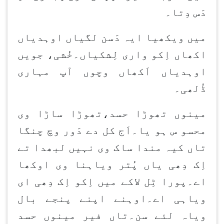
دَس دِتا۔
میں ویکھیا ایہ دَسن لگیاں اوہدیاں
اکھاں اِکو واری لِشکیاں۔خُشی، جویں
اوہدیاں اَکھاں وچوں آپ مہاری
ڈُلھی۔
مینوں تھوڑا حسد،تھوڑا ساڑا وی
محسو س ہو یا۔اَج کل دے دَور وچ چنگا
تاں کیہ مندا ساک وی نہیں لبھدا تے
اِک دِھی یاں پُتر ویاہنا وی اوکھا
اے۔پورا ٹِل لاکے میں اِکو اِک دِھی ای
ویاہی اے۔اوہنے اپنے پنجے بال
ویاہ لئے سن۔تاں فیر مینوں حسد