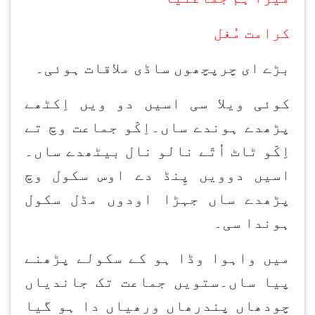
کرامت مُغل
بڑے ای چرپچھوں ساڈی ملاقات ہوئی۔
کوئی ویلا سی اسیں دو ویں اِکٹھے
پڑھدے ہوندے ساں۔اِکّو جماعت وچ تے
اِکّو ٹاٹ اُتّے نالو نال بیٹھدے ساں۔
اسیں دوویں پِنڈ دے اوس سکول وچ
پڑھدے ساں جہڑا اودوں مڈل سکول
ہوندا سی۔
میں واہوا وڈا ہو کے سکولے پڑھنے
پیا ساں۔ستویں جماعت تک جاندیاں
چودھاں پندرھاں ورھیاں دا ہو گیا