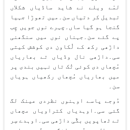
لمّے ویلے نے شاید ساڈیاں شکلاں
تبدیل کر دتیاں سن۔میں تھوڑا جہیا
گنجا ہو گیا ساں۔چہرے نوں جویں چِب
پے گئے سن۔جہناں نوں میں سنگھنی
داڑھی رکھ کے لُکاون دی کوشش کیتی
سی۔داڑھی نال وڈیاں تے بھاریاں
مُچھاں دی کوئی تُک تاں نہیں بندی پر
میں بھاریاں مُچھاں رکھیاں ہویاں
سن۔
دُوجے پاسے اوہنوں نظردی عینک لگ
گئی سی۔اوہدیاں کتراویاں مچھاں
تے ٹھاپویں بگّی داڑھی سی۔اوہدے سِر