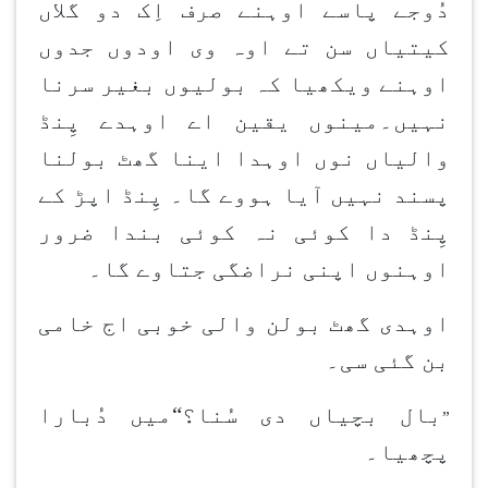
دُوجے پاسے اوہنے صرف اِک دو گلاں
کیتیاں سن تے اوہ وی اودوں جدوں
اوہنے ویکھیا کہ بولیوں بغیر سرنا
نہیں۔مینوں یقین اے اوہدے پِنڈ
والیاں نوں اوہدا اینا گھٹ بولنا
پسند نہیں آیا ہووے گا۔ پِنڈ اپڑ کے
پِنڈ دا کوئی نہ کوئی بندا ضرور
اوہنوں اپنی نراضگی جتاوے گا۔
اوہدی گھٹ بولن والی خوبی اج خامی
بن گئی سی۔
بال بچیاں دی سُنا؟“میں دُبارا
”
پچھیا۔