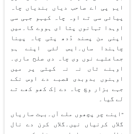
ایم پی اے صاحب دیاں بندیاں چاہ
پیائی سی تے اوہ چاہ کیہو جہی سی
اوہدا تہانوں پتا ای ہووے گا۔میں
اپنی من پسند دُدھ پتی چاہ پینا
چاہندا ساں۔ایس لئی اپنے ہم
جماعتیے نوں وی چاہ دی صلح ماری۔
اوہنے تاں نہ نہ کیتی پر میں
اوہنوں بدوبدی قصبے دے اوس نکے
جہے بزار وچ چاہ دے اِک کھو کھے تے
لے گیا۔
اینے چر پچھوں ملے آں۔بہت ساریاں
”
گلاں کرنیاں نیں۔گلاں کرن دے نال