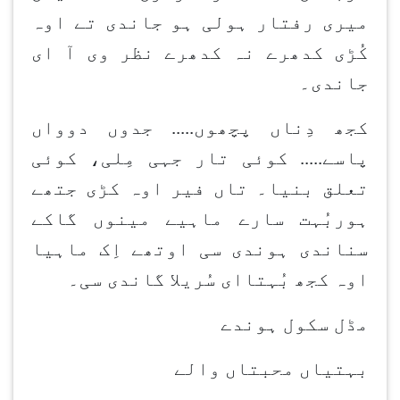
میری رفتار ہولی ہو جاندی تے اوہ
کُڑی کدھرے نہ کدھرے نظر وی آ ای
جاندی۔
کجھ دِناں پچھوں..... جدوں دوواں
پاسے..... کوئی تار جہی مِلی، کوئی
تعلق بنیا۔ تاں فیر اوہ کڑی جتھے
ہوربُہت سارے ماہیے مینوں گاکے
سناندی ہوندی سی اوتھے اِک ماہیا
اوہ کجھ بُہتاای سُریلا گاندی سی۔
مڈل سکول ہوندے
بہتیاں محبتاں والے