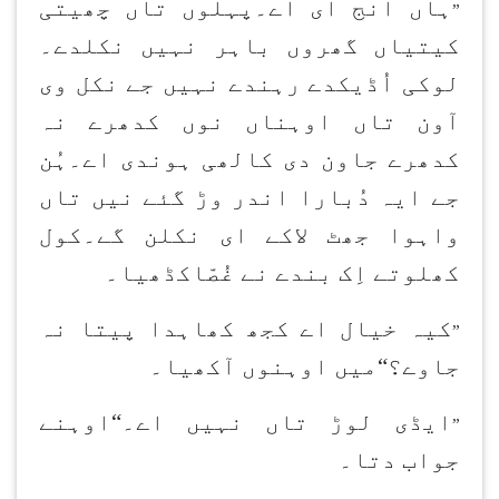
ہاں انج ای اے۔پہلوں تاں چھیتی
”
کیتیاں گھروں باہر نہیں نکلدے۔
لوکی اُڈیکدے رہندے نہیں جے نکل وی
آون تاں اوہناں نوں کدھرے نہ
کدھرے جاون دی کالھی ہوندی اے۔ہُن
جے ایہ دُبارا اندر وڑ گئے نیں تاں
واہوا جھٹ لاکے ای نکلن گے۔کول
کھلوتے اِک بندے نے غُصّاکڈھیا۔
کیہ خیال اے کجھ کھاہدا پیتا نہ
”
جاوے؟“میں اوہنوں آکھیا۔
ایڈی لوڑ تاں نہیں اے۔“اوہنے
”
جواب دتا۔