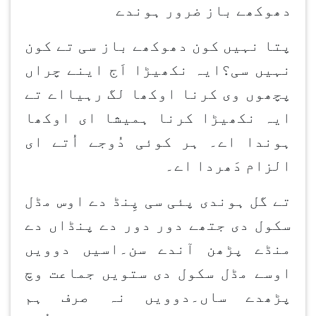
دھوکھے باز ضرور ہوندے
پتا نہیں کون دھوکھے باز سی تے کون
نہیں سی؟ایہ نکھیڑا اَج اینے چراں
پچھوں وی کرنا اوکھا لگ رہیااے تے
ایہ نکھیڑا کرنا ہمیشا ای اوکھا
ہوندا اے۔ ہر کوئی دُوجے اُتے ای
الزام دَھردا اے۔
تے گل ہوندی پئی سی پِنڈ دے اوس مڈل
سکول دی جتھے دور دور دے پنڈاں دے
منڈے پڑھن آندے سن۔اسیں دوویں
اوسے مڈل سکول دی ستویں جماعت وچ
پڑھدے ساں۔دوویں نہ صرف ہم