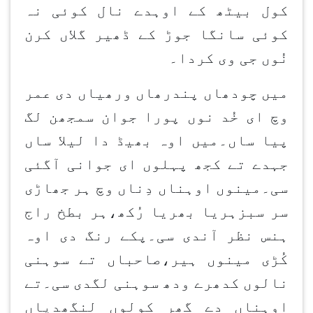
کول بیٹھ کے اوہدے نال کوئی نہ
کوئی سانگا جوڑ کے ڈھیر گلاں کرن
نُوں جی وی کردا۔
میں چودھاں پندرھاں ورھیاں دی عمر
وچ ای خُد نوں پورا جوان سمجھن لگ
پیا ساں۔میں اوہ بھیڈ دا لیلا ساں
جہدے تے کجھ پہلوں ای جوانی آگئی
سی۔مینوں اوہناں دِناں وچ ہر جھاڑی
سر سبزہریا بھریا رُکھ،ہر بطخ راج
ہنس نظر آندی سی۔پکے رنگ دی اوہ
کُڑی مینوں ہیر،صاحباں تے سوہنی
نالوں کدھرے ودھ سوہنی لگدی سی۔تے
اوہناں دے گھر کولوں لنگھدیاں