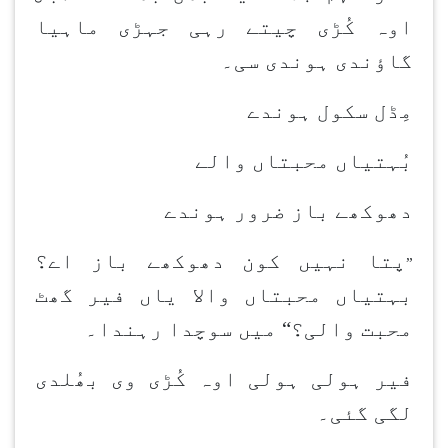
اوہ کُڑی چیتے رہی جہڑی ماہیا
گاؤندی ہوندی سی۔
مِڈل سکول ہوندے
بُہتیاں محبتاں والے
دھوکھے باز ضرور ہوندے
پتا نہیں کون دھوکھے باز اے؟
”
بہتیاں محبتاں والا یاں فیر گھٹ
محبت والی؟“ میں سوچدا رہندا۔
فیر ہولی ہولی اوہ کُڑی وی بھُلدی
لگی گئی۔