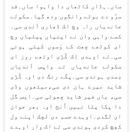
ساں۔ہڈاں کاٹھاں دا واہوا ساں۔قد
سرُو دے بوٹے وانگوں ودھ گیا۔سکولے
جاندیاں راہ وچ اک ڈھاری آندی سی۔
کسے واہی وان نے اپنیاں پیلیاں وچ
ای کوٹھے چھت کے وَسوں کیتی ہوئی
سی۔تے اوہدی اِک کُڑی اوتھے روز ای
سکولے جاندیاں تے واپس آندیاں
دِسدی ہوندی سی۔پکّے رنگ دی اوہ کُڑی
شاید میرے ہان دی سی،میتھوں وڈی
سی، یاں فیر شاید چھوٹی سی۔ایس گل
دا پکا پتا نہیں اُنج اوہ بھر جوان
ای لگدی۔اوہدے جسم دی لچک اپنے ول
کھِچ کردی ہوندی سی تے اک وار اوہدے