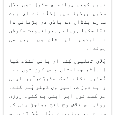
نہیں کویں پرائمری سکول توں مڈل
سکول ہوگیا سی، اِکلّے نے ای بہت
سارے پنڈاں دے بالاں دی پڑھائی دا
ذمّا چکیا ہویا سی۔پرائیویٹ سکولاں
دا اودوں ناں نشان وی نہیں سی
ہوندا۔
پُلاں تھلیوں کِنا ای پانی لنگھ گیا
اے۔اَٹھ جماعتاں پاس کرن توں بعد
کُھڈوں نکلے دَھک مکوڑے،آپو اپنی
راہے دوڑ ے،اسیں وی کھِلر پُلر گئے۔
ہر کسے نوں آپو اپنی پے گئی۔ روزی
روٹی دی تلاش وچ اِنج بھاجڑ پئی کہ
سارے ہم جماعتیے بھُل بھُلا گئے۔بس