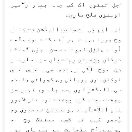
چل تینوں اک کپ چاہ پیاواں“میں
”
اوہنوں صلح ماری۔
ایہ ایم پی اے صاحب الیکشن دے دِناں
وچ پورا مہینا ہر آئے گئے نوں مِٹّھے
لُونے چاؤل کھواندے سن۔ چوّی گھنٹے
دیگاں چڑھیاں رہندیاں سن۔ ساریاں
دی موج لگی رہندی سی۔ خاص خاص
لوکاں نوں بریانی وی کھوائی جاندی
سی۔الیکشن توں بعد چاہ وی نہیں سن
پچھدے۔چاہ کیہ پچھدے اوہ تاں لاہور
یاں اسلام آباد ہوندے سن تے جدوں وی
پُچھو کسے نہ کسے میٹنگ وچ ای
ہوندے۔اَج پنچایت دے بندیاں نوں