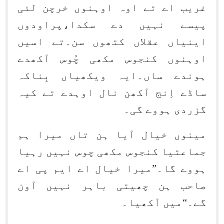
غریب اے تے اوہ اوہنوں خرچن لئی
پیسے نہیں دے سکدا،پراودوں
اینیاں عقلاں کتھوں سن۔تے اسیں
اوہنوں کنجوس مکھی چُوس آکھدے
ہوندے ساں۔ایہ ویکھیاں بِناکہ
ساڈے اِنج آکھن نال اوہدے تے کیہ
گزردی ہووے گی۔
مینوں خیال آیا ہن تاں میرا ہم
جماعتیا کنجوس مکھی چوس نہیں رہیا
ہووے گا۔”میرا خیال اے ایم پی اے
صاحب ہن چھیتی باہر نہیں آون
گے۔“میں آکھیا۔