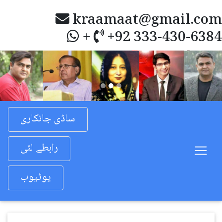
kraamaat@gmail.com
+92 333-430-6384
+
Previous
Nex
ساڈی جانکاری
رابطے لئی
یوٹیوب