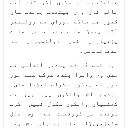
جماعتیے ساں سگوں اِکو ٹاٹ اُتّے
نالو نال و ی بیٹھدے ہوندے ساں
کیوں جے ساڈے دوواں دے رولنمبر
اَگڑ پچھڑ سن۔ماسٹر صاحب سارے
پڑھیاراں نوں رولنمبراں سر
بٹھاندے سن۔
اوہ کسے دُراڈے پنڈوں آنداسی تے
میں وی واہوا پندھ کرکے کسے ہور
دور دے پنڈوں سکولے اپڑدا ساں۔
اودوں اج وانگوں پیر پیر تے
کھنبیاں وانگوں سکول نہیں اگرے
ہوندے سن۔گورنمنٹ دے اوس مِڈل
سکول،جہڑا بھلے ویلیاں وچ پتا