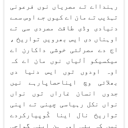
رہندااے تے مصریاں نوں فرعونی
تہذیب تے مان اے کیوں جے اوس سمے
دنیادی وڈی طاقت مصردی سی تے
اوہناں دی ایس بھرویں تواریخ ،
اج دے مصرلئی خوشی داکارن اے
میکسیکو آلیاں نوں مان اے کہ
اوہ اودوں توں ایس دنیا دی
بھلائی وچ اپناحصاپارہے نیں
جدوں انسان غاراں توں نواں
نواں نکل رہیاسی چینی تے اپنی
تواریخ نال اینا کُوپیارکردے
نیں کہ پئی اوہ ہن اپنی گواچی