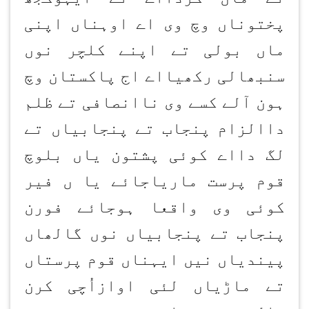
پختوناں وچ وی اے اوہناں اپنی
ماں بولی تے اپنے کلچر نوں
سنبھالی رکھیااے اج پاکستان وچ
ہون آلے کسے وی ناانصافی تے ظلم
داالزام پنجاب تے پنجابیاں تے
لگ دااے کوئی پشتون یاں بلوچ
قوم پرست ماریاجائے یا ں فیر
کوئی وی واقعا ہوجائے فورن
پنجاب تے پنجابیاں نوں گالھاں
پیندیاں نیں ایہناں قوم پرستاں
تے ماڑیاں لئی اوازاُچی کرن