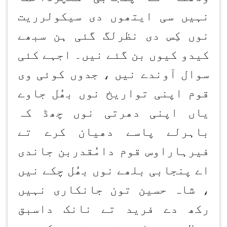
نہیں سی ایتھوں دی سیکولرریت
نوں کِس دی نظرلگ گئی ہن سبھے
کیدو کیوں بن گئے نیں۔ اجہے کئی
سوال آوندے نیں ، جدوں کوئی وی
قوم اپنی تواریخ نوں بھُل جاوے
یاں اپنی دھرتی نوں چھڈ کہ
باہرلے پاسے دھیان کرے تے
فیرہاراوس قوم دامُقدربن جاندی
اے پنجابی بلھے نوں بھُل چکے نیں
، شاہ حسین تون جانکاری نہیں
رکھ دے فرید تے نانک داسبق