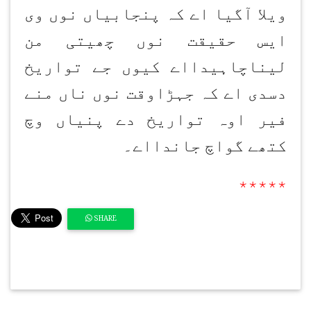
ویلا آگیا اے کہ پنجابیاں نوں وی
ایس حقیقت نوں چھیتی من
لیناچاہیدااے کیوں جے تواریخ
دسدی اے کہ جہڑاوقت نوں ناں منے
فیر اوہ تواریخ دے پنیاں وچ
کتھے گواچ جاندااے۔
٭٭٭٭٭
SHARE