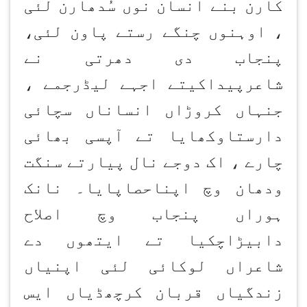
کارن بنے انسان نوں سُدھارن لئی
، اوہنوں چنگے رستے پاون لئی،
پنجاب دی دھرتی نے
شاعرپیداکیتے اجہے لیڈرجمے ،
جنہاں کروڑاں انساناں سچائی
دارستاوکھایا تے آپسی بھائی
چارے ، اک دوجے نال پیارتے سنگت
ودھان وچ اپناحصاپایا۔ نانک
ہوراں پنجاب وچ اصلاح
دابیڑاچکیا تے ایتھوں دے
شاعراں لوکائی لئی اپنیاں
زندگیاں قربان کرچھڈیاں ایس