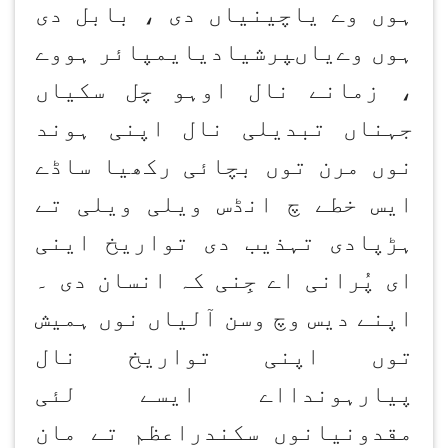
ہوں وے یاچینیاں دی ، بابل دی
ہوں وےیاںپرشیادیایمپائر ہووے
، زمانے نال اوہو چل سکیاں
جہناں تبدیلی نال اپنی ہوند
نوں مرن توں بچائی رکھیا ساڈے
ایس خطے چ انڈس ویلی ویلی تے
ہڑپادی تہذیب دی تواریخ اینی
ای پُرانی اے جِنی کہ انسان دی ۔
اپنے دیس وچ وسن آلیاں نوں ہمیش
توں اپنی تواریخ نال
پیارہوندااے ایسے لئی
مقدونیانوں سکندراعظم تے مان