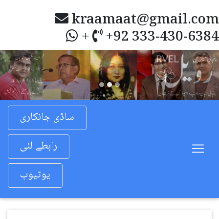
kraamaat@gmail.com
+92 333-430-6384
+
Previous
Nex
ساڈی جانکاری
رابطے لئی
یوٹیوب