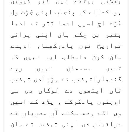
بھلائی بیٹھے نیں فیر کیویں
ہوسکدااے کہ پنجاب اپنی جُڑت ول
مُڑے اج اسیں ادھا تِتر تے ادھا
بٹیر بن چکے ہاں اپنی پرانی
تواریخ نوں یادرکھنا، اوہدے
مان کرن دامطلب ایہ نہیں کہ
تسیں مسلمان نہیں رہے
گندھاراتہذیب تے ہڑپادی تہذیب
تاں ایتھوں دے لوکاں دی سی
اوہنوں یادکرکے ، پڑھ کے اسیں
وی اگے ودھ سکنے آں مصریاں تے
عراقیاں دی اپنی تہذیب تے مان