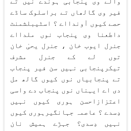
والے وی پنجابی ہوندے نیں تے
فیر وی گالھاں تے براسلوک ساڈے
حصے کیوں آوندااے ؟ اسٹیبلشمنٹ
داطعنا وی پنجاب نوں ملدااے
جنرل ایوب خان ، جنرل یحیٰ خان
توں لے کے جنرل مشرف
تیکرپنجابی نہیں سن فیر پنجاب
تے پنجابیاں نوں کیوں گالھ مل
دی اے ایہناں نوں پنجاب دے واسی
اعتزازاحسن ہوری کیوں نہیں
دِسدے ؟ عاصمہ جہانگیرہوری کیوں
نہیں دِسدی؟ جہڑے ہمیش نان