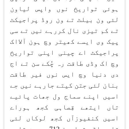
ہوئی تواریخ نوں واپس لیاون
لئی ون بیلٹ تے ون روڈ پراجیکٹ
تے کم تیزی نال کررہے نیں تے سی
پیک وی ایسے کھیتر وچ ہون آلااک
پراجیکٹ اے چینی اپنی تواریخ
وچ اک وڈی طاقت رہ چُکے سن تے اج
دی دنیا وچ ایس نوں فیر طاقت
بنان لئی جتن کیتے جارہے نیں جے
اسیں اپنے سماج ول جھات پائیے
تاں ایتھے قِصاہی کجھ ہوراے
اسیں کنفیوزآں کجھ لوکاں لئی
تاں ساڈی تواریخ 712 دے بن قاسم