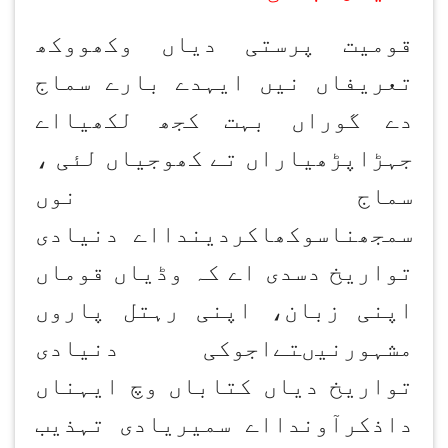
قومیت پرستی دیاں وکھووکھ
تعریفاں نیں ایہدے بارے سماج
دے گوراں بہت کجھ لکھیااے
جہڑاپڑھیاراں تے کھوجیاں لئی ،
سماج نوں
سمجھناسوکھاکردیندااے دنیادی
تواریخ دسدی اے کہ وڈیاں قوماں
اپنی زبان، اپنی رہتل پاروں
مشہورنیںتےاجوکی دنیادی
تواریخ دیاں کتاباں وچ ایہناں
داذکرآوندااے سمیریادی تہذیب