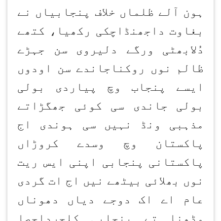
ہون آلے ظلماں خلاف پنجابیاں نے
بغاوت داجھنڈاچکی رکھیا، کتھے
دُلابھٹی ورگے دلیروی سن جہڑے
ظالم نوں روکناجاندے سن اودوں
ایسے پنجاب وچ پیاردی بولی
بولی جاندی سی کوئی جھگڑاتے
مذہبی ونڈ نہیں سی ہوندی اج
پاکستان وچ وسدے کروڑاں
پاکستانی پنجابی اپنی ایس ریت
نوں بھلائی بیٹھے نیں اج ات گردی
عام اے اک دوجے دیاں دھوناں
وڈھنا تے پنجابی کلچرداحصا