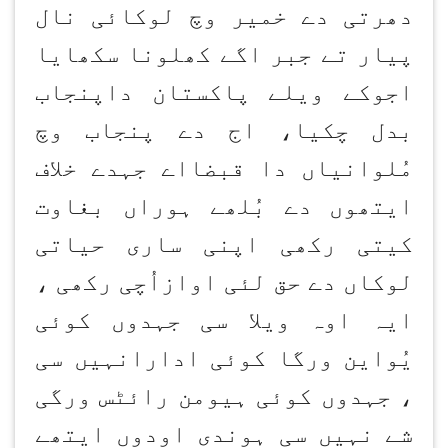
دھرتی دے خمیر وچ لوکائی نال
پیار تے جبر اگے کھلونا سکھایا
اجوکے ویلے پاکستان داپنجاب
بدل چکیا، اج دے پنجاب وچ
مُلوانیاں دا قبضااے جہدے خلاف
ایتھوں دے بُلھے ہوراں بغاوت
کیتی رکھی اپنی ساری حیاتی
لوکاں دے حق لئی اوازاُچی رکھی ،
ایہ اوہ ویلا سی جہدوں کوئی
یُواین ورگا کوئی ادارانہیں سی
، جہدوں کوئی ہیومن رائٹس ورگی
شے نہیں سی ہوندی اودوں ایتھے