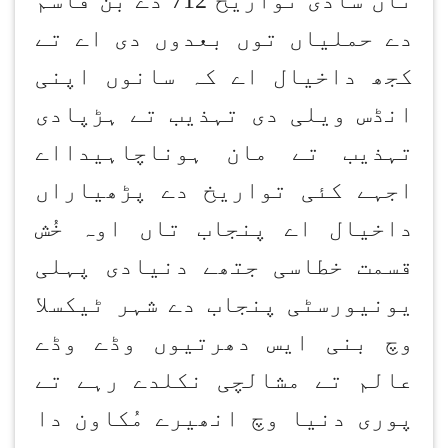
دے حملیاں توں بعدوں دی اے تے
کجھ داخیال اے کہ سانوں اپنی
انڈس ویلی دی تہذیب تے ہڑپادی
تہذیب تے مان ہوناچاہیدااے
اجہے کئی تواریخ دے پڑھیاراں
داخیال اے پنجاب تاں اوہ خُش
قسمت خطاسی جتھے دنیادی پہلی
یونیورسٹی پنجاب دے شہر ٹیکسلا
وچ بنی ایس دھرتیوں وڈے وڈے
عالم تے مشالچی نکلدے رہے تے
پوری دنیا وچ انھیرے مُکاون دا