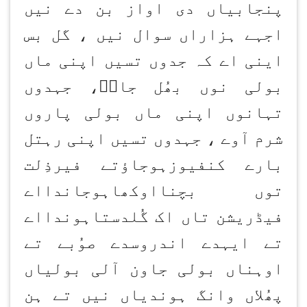
پنجابیاں دی اواز بن دے نیں
اجہے ہزاراں سوال نیں ، گل بس
اینی اے کہ جدوں تسیں اپنی ماں
بولی نوں بھُل جاوؑ، جہدوں
تہانوں اپنی ماں بولی پاروں
شرم آوے ، جہدوں تسیں اپنی رہتل
بارے کنفیوزہوجاؤتے فیرذِلت
توں بچنااوکھاہوجاندااے
فیڈریشن تاں اک گُلدستاہوندااے
تے ایہدے اندروسدے صوُبے تے
اوہناں بولی جاون آلی بولیاں
پھُلاں وانگ ہوندیاں نیں تے ہن