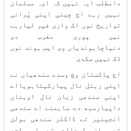
دامطلب ایہ نہیں کہ اوہ مسلمان
نہیں رہے اج چینی اپنی پُرانی
تواریخ نوں اک واری فیر لیارہے
نیں پوری مغرب دی
دنیاچاہوندیاں وی ایس ہوند نوں
ڈک نہیں سکدی
اج پاکستان وچ وسدے سندھیاں نے
اپنی رہتل نال پیارکیتاہویااے
اپنی سندھی زبان نال اوہناں
داپیارسبھ دے ساہمنے اے سندھی
انجینیر تے ڈاکٹر سندھی بولن
تے مان کردااے تے ایہوکجھ