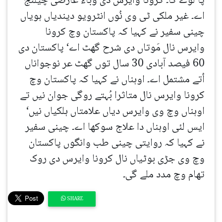
پا لوے گا۔ کرونا وایرس دی وباء عارضی چیلنج
اے۔ غیر ملکی ٹی وی نُوں انٹرویو دیندیاں ہویاں
چینی سفیر نے کہیا کہ پاکستان وچ کرونا
وایرس نال مَوتاں دی شرح گھٹ اے‘ پاکستان دی
60 فیصد آبادی 30 سال توں گھٹ عر نوجواناں
اُتے مشتمل اے۔ اوہناں نے کہیا کہ پاکستان وچ
کرونا وایرس نال متاثرا بُہتے روگی جوان نیں تے
اوہناں وچ وی وایرس دیاں علامتاں ہلکیاں نیں‘
ایس لئی اوہناں دا علاج سوکھا اے۔ چینی سفیر
نے کہیا کہ روایتی چینی طب وانگوں پاکستان
وچ وی جڑی بوٹیاں نال کرونا وایرس دی روک
تھام وچ مدد ملے گی۔
SHARE