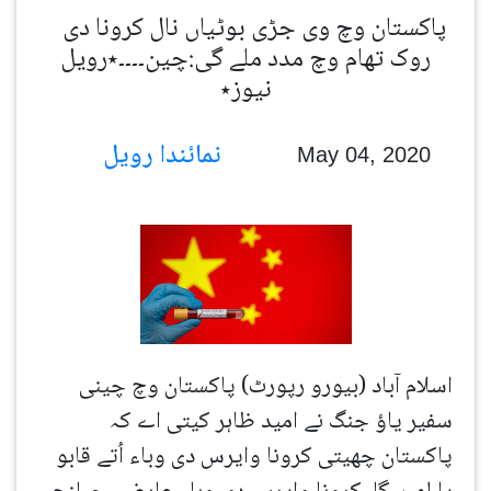
پاکستان وچ وی جڑی بوٹیاں نال کرونا دی
روک تھام وچ مدد ملے گی:چین۔۔۔۔٭رویل
نیوز٭
نمائندا رویل
May 04, 2020
اسلام آباد (بیورو رپورٹ) پاکستان وچ چینی
سفیر یاؤ جنگ نے امید ظاہر کیتی اے کہ
پاکستان چھیتی کرونا وایرس دی وباء اُتے قابو