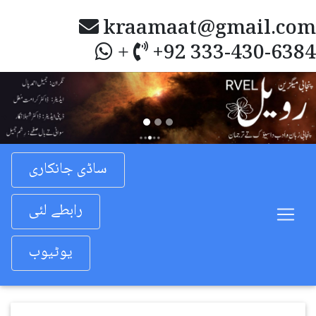
kraamaat@gmail.com
+92 333-430-6384
+
Previous
Nex
ساڈی جانکاری
رابطے لئی
یوٹیوب