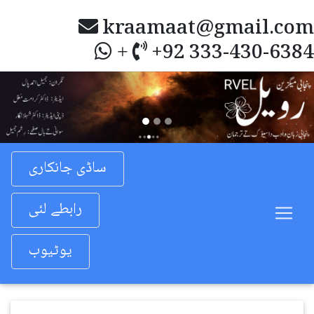
kraamaat@gmail.com
+92 333-430-6384
+
Previous
Nex
ساڈی جانکاری
رابطے لئی
یوٹیوب