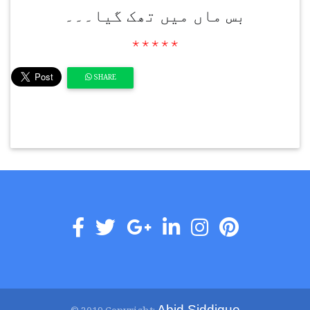
بس ماں میں تھک گیا۔۔۔
٭٭٭٭٭
SHARE
Abid Siddique