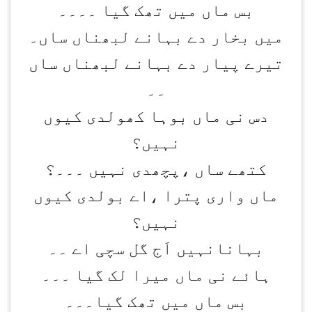
بس ماں میں تھک گیا ۔۔۔۔
میں بخار دے بہانے لبھناں ساں۔
تیرے پیار دے بہانے لبھناں ساں
۔۔
دس نی ماں بوہا کھولدی کیوں
نہیں؟
کتھے ساں ،پچھدی نہیں ۔۔۔؟
ماں واری پترا ،اے بولدی کیوں
نہیں؟
بہانانہیں اَج گل سچی اے ۔۔
ہائے نی ماں میرا لک گیا ۔۔۔
بس ماں میں تھک گیا۔۔۔