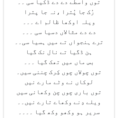
توں واسطے دے دے ڈکیا سی ۔۔
رُک جا پُترا ،نہ جا پترا
ویلہ اوکھا ظالم اے ۔۔۔
دے دے مثالاں دسیا سی ۔۔۔
ترے ہنجواں تے میں ہسیا سی۔۔
ہن ڈگیا تے نال نک گیا
بس ماں میں تھک گیا ۔۔۔
توں چولاں چوں کِرک چننی سیں۔
لوکاں نے وٹے مارے نیں
توں باری چوں چن وکھانی سیں
ویلے دِنے وکھاے تارے نیں۔۔
سریر ہو وکھو وکھ گیا ۔۔۔۔