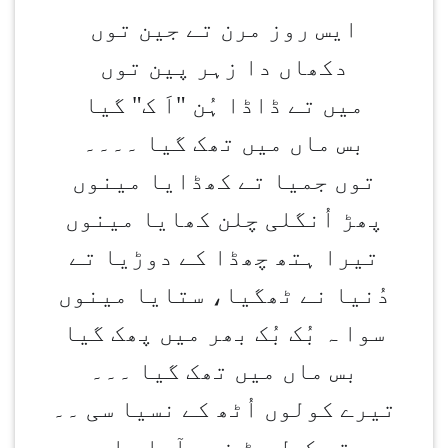
ایس روز مرن تے جین توں
دکھاں دا زہر پین توں
میں تے ڈاڈا ہُن "اَ ک" گیا
بس ماں میں تھک گیا ۔۔۔۔
توں جمیا تے کھڈایا مینوں
پھڑ اُنگلی چلن کھایا مینوں
تیرا ہتھ چھڈا کے دوڑیا تے
دُنیا نے ٹھگیا، ستایا مینوں
سوا ہ بُک بُک بھر میں پھک گیا
بس ماں میں تھک گیا ۔۔۔
تیرے کولوں اُٹھ کے نسیا سی ۔۔
تے کول مڑ فیر آیا واں