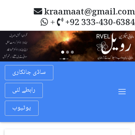
kraamaat@gmail.com
+92 333-430-6384
+
Previous
Nex
ساڈی جانکاری
رابطے لئی
یوٹیوب