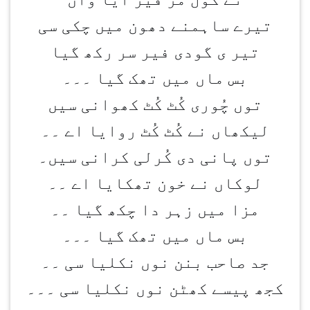
تیرے ساہمنے دھون میں چکی سی
تیر ی گودی فیر سر رکھ گیا
بس ماں میں تھک گیا ۔۔۔
توں چُوری کُٹ کُٹ کھوانی سیں
لیکھاں نے کُٹ کُٹ روایا اے ۔۔
توں پانی دی کُرلی کرانی سیں۔
لوکاں نے خون تھکایا اے ۔۔
مزا میں زہر دا چکھ گیا ۔۔
بس ماں میں تھک گیا ۔۔۔
جد صاحب بنن نوں نکلیا سی ۔۔
کجھ پیسے کھٹن نوں نکلیا سی ۔۔۔