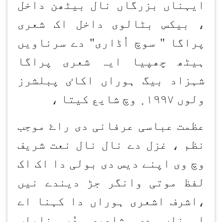
ایہناں بزرگاں نال بیٹھن داخل
، بیکس بٹالوی داخل اک شعری
پراگا " سوچ اُڈاری" دے سرناویں
ہیٹھ چھپیا ایہ شعری پراگا
ٸ
شہزاد بیگ ہوراں اکا
پبلشرز
ولوں ١٩٩٧ ٕ وچ شایع کیتا ،
ۓ
عظمت عباسی عرفانی دی را
موجب
نظم ، غزل دے نال نال نعت شریف
وچ وی اپنے دیس دی بولی دا اک اک
لفظ موتی وانگر جڑ دیندے نیں
،اشرف اشعری ہوراں دا کہنا اے
اوہناں دی شاعری دُرِ نایاب