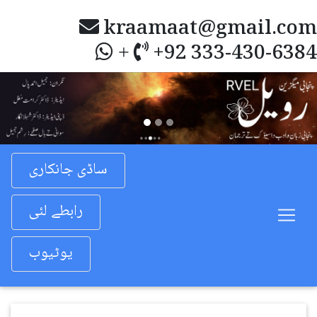
kraamaat@gmail.com
+92 333-430-6384
+
Previous
Nex
ساڈی جانکاری
رابطے لئی
یوٹیوب