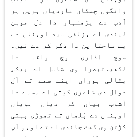
وانگوں چمکاں ماردیاں ہویں ہر
اَدب دے پڑھنہار دا دل موہن
لیندی اے ،زلفی سید اوہناں دے
بے ساختا پن دا ذکر کر دے نیں۔
سوچ اڈاری وچ راقم دا
لکھیاتبصرا وی شامل اے بیکس
بٹالی ہوراں اپنے سمے تے آل
دوال دی شاعری کیتی اے ۔سمے دا
آشوب بیان کر دیاں ہویاں
اوہناں دے بُلھاں تے تھوڑی بہتی
کڑتن وی گھٹ جاندی اے تے اوہو آپ