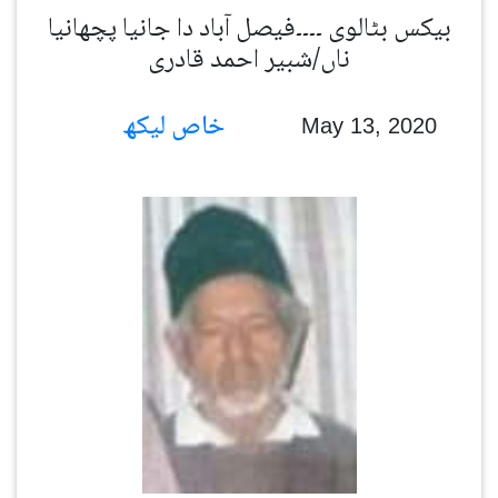
بیکس بٹالوی ۔۔۔۔فیصل آباد دا جانیا پچھانیا
ناں/شبیر احمد قادری
خاص لیکھ
May 13, 2020