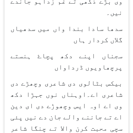
وی بڑے دُکھی تے غم زداہو جاندے
نیں۔
سدھا سادا بندا واں میں سدھیاں
گلاں کردار ہاں
ۓ
سجناں اپنے دکھ پچا
ہنستے
پرچھاویوں ڈرداواں
بیکس بٹالوی دی شاعری وچھڑے دی
شاعری اے۔اوہناں نوں جہڑا دکھ
وی اے اوہ ایس وچھوڑے دی ای دین
اے تے جاننے والے جان دے نیں پئی
سچی محبت کرن والا تے چنگا شاعر