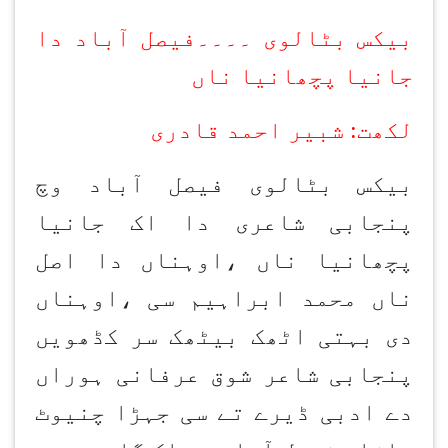
بیکس بٹالوی ۔۔۔۔فیصل آباد دا
جانیا پچھانیا ناں
لکھت: شبیر احمد قادری
بیکس بٹالوی فیصل آباد وچ
پنجابی شاعری دا اک جانیا
پچھانیا ناں ،اوہناں دا اصل
ناں محمد ابراہیم سی ،اوہناں
دی بہتی اٹھک بیٹھک سر کڈھویں
پنجابی شاعر شوق عرفانی ہوراں
دے ادبی ڈیرے تے سی جہڑا چنیوٹ