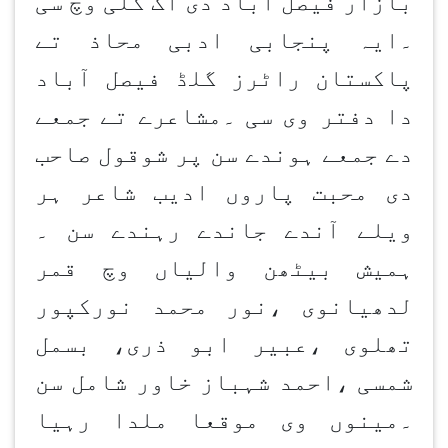
بازار فیصل آباد دی اک گلی وچ سی
۔ایہ پنجابی ادبی محاذ تے
پاکستان راٹرز گلڈ فیصل آباد
دا دفتر وی سی ۔مشاعرے تے جمعے
دے جمعے ہوندے سن پر شوقول صاحب
دی محبت پاروں ادیب شاعر ہر
ویلے آندے جاندے رہندے سن ۔
ہمیش بیٹھن والیاں وچ قمر
لدھیانوی ،نور محمد نورکپور
تھلوی ،عبیر ابو ذری، بسمل
شمسی ،احمد شہباز خاور شامل سن
۔مینوں وی موقعا ملدا رہیا