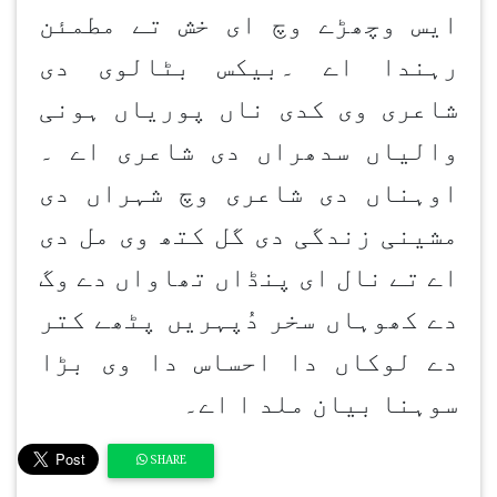
ایس وچھڑے وچ ای خش تے مطمئن
رہندا اے ۔بیکس بٹالوی دی
شاعری وی کدی ناں پوریاں ہونی
والیاں سدھراں دی شاعری اے ۔
اوہناں دی شاعری وچ شہراں دی
مشینی زندگی دی گل کتھ وی مل دی
اے تے نال ای پنڈاں تھاواں دے وگ
دے کھوہاں سخر دُپہریں پٹھے کتر
دے لوکاں دا احساس دا وی بڑا
سوہنا بیان ملد ا اے۔
SHARE