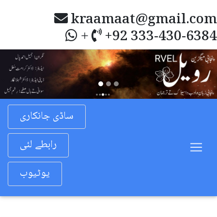
kraamaat@gmail.com
+92 333-430-6384
+
Previous
Nex
ساڈی جانکاری
رابطے لئی
یوٹیوب