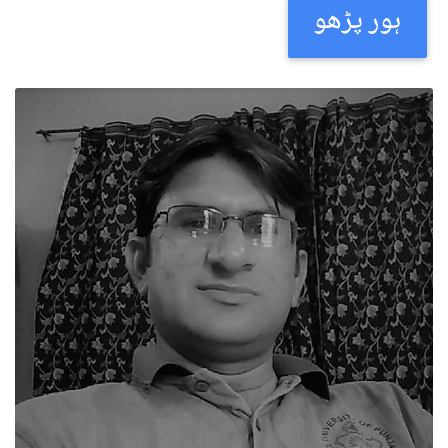
ہور پڑھو