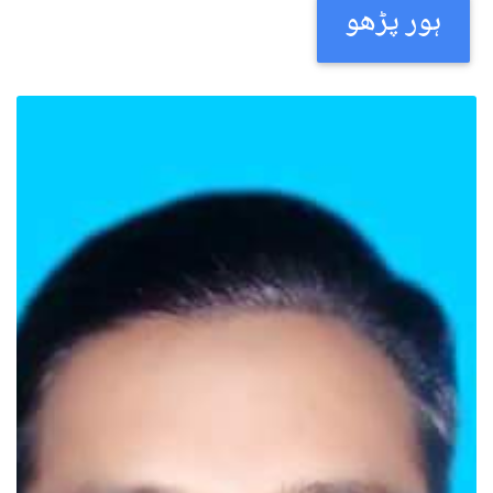
ہور پڑھو