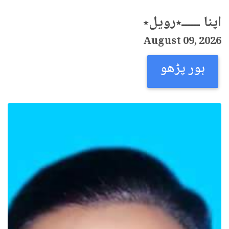
اپنا ــــــ٭رویل٭
August 09, 2026
ہور پڑھو