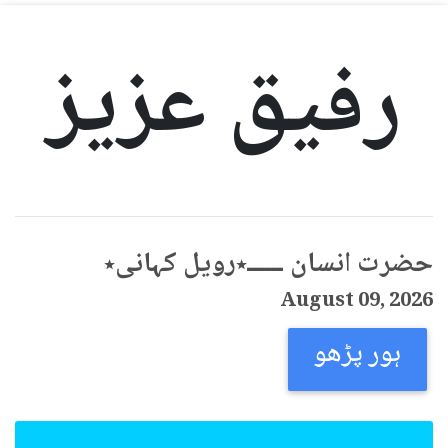
رفیق عزیز
حضرت انسان ــــــ٭رویل کہانی٭
August 09, 2026
ہور پڑھو