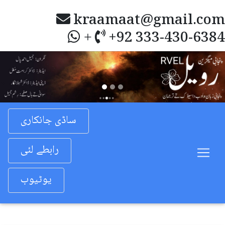
kraamaat@gmail.com
+92 333-430-6384
+
Previous
Nex
ساڈی جانکاری
رابطے لئی
یوٹیوب