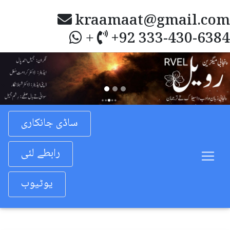
kraamaat@gmail.com
+92 333-430-6384
+
Previous
Nex
ساڈی جانکاری
رابطے لئی
یوٹیوب