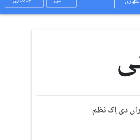
لئی
جانکاری
لکھاری
ی
اں دی اِک نظم