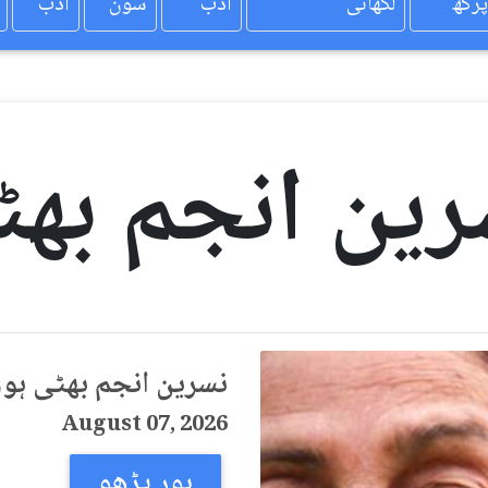
پرکھ
لکھائی
ادب
سون
ادب
رین انجم بھٹ
نسرین انجم بھٹی ہور
August 07, 2026
ہور پڑھو