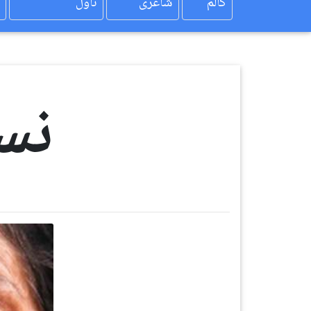
کالم
شاعری
ناول
نس