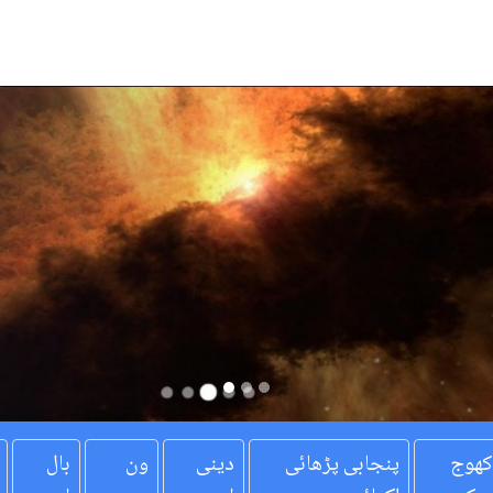
کھوج
پنجابی پڑھائی
دینی
ون
بال