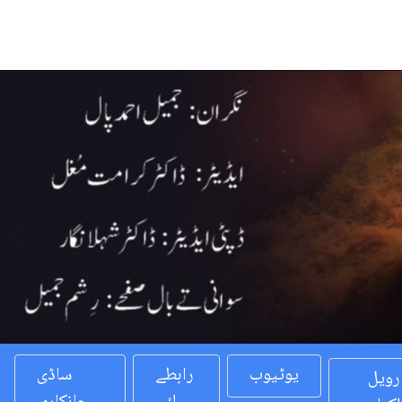
Previous
یوٹیوب
رابطے
ساڈی
رویل