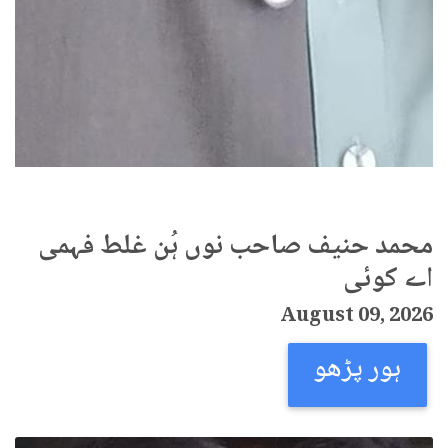
محمد حنیف صاحب نوں ہُن غلط فہمی
اے کوئی
August 09, 2026
ہور پڑھو