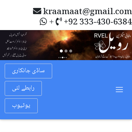
kraamaat@gmail.com
+92 333-430-6384
+
Previous
Nex
ساڈی جانکاری
رابطے لئی
یوٹیوب