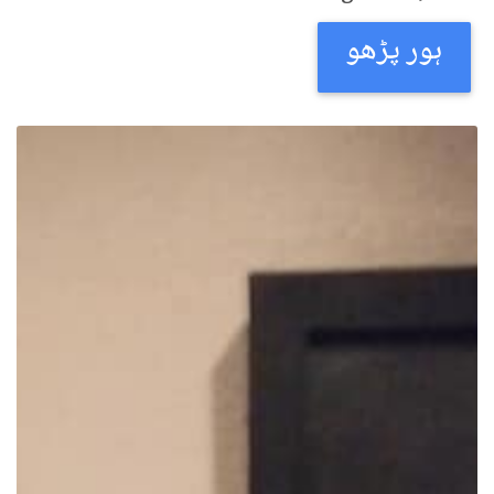
ہور پڑھو