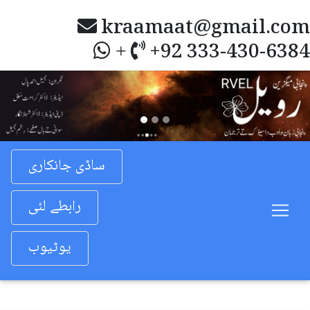
kraamaat@gmail.com
+92 333-430-6384
+
Previous
Nex
ساڈی جانکاری
رابطے لئی
یوٹیوب