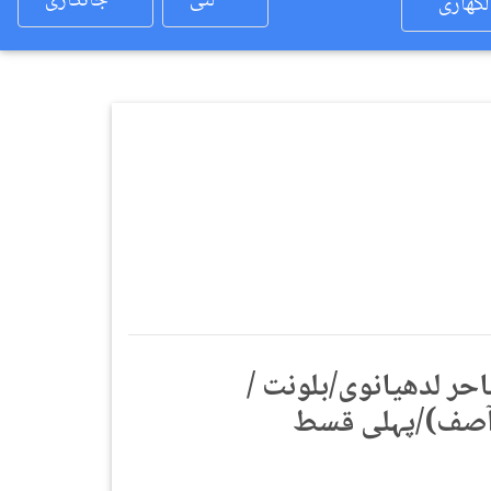
لئی
جانکاری
لکھاری
/ جوانی دا شاعر ۔۔۔۔ساحر لدھیانوی/بلونت
۔آصف)/پہلی قسط