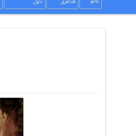
کالم
شاعری
ناول