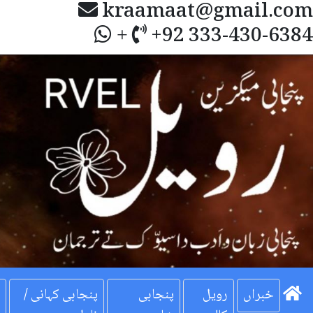
kraamaat@gmail.com
+92 333-430-6384
+
Next
خبراں
رویل
پنجابی
پنجابی کہانی /