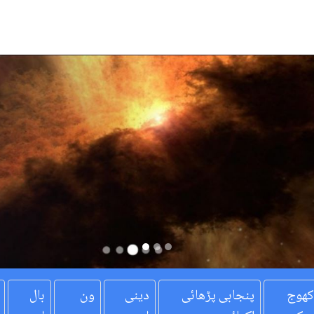
کھوج
پنجابی پڑھائی
دینی
ون
بال