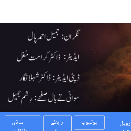
Previous
یوٹیوب
رابطے
ساڈی
رویل