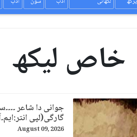
پرکھ
لکھائی
ادب
سون
ادب
خاص لیکھ
گارگی(لپی انتر:ایم
August 09, 2026