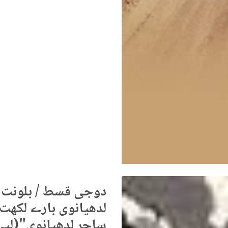
لدھیانوی بارے لکھت"
ساحر لدھیانوی"(لپی