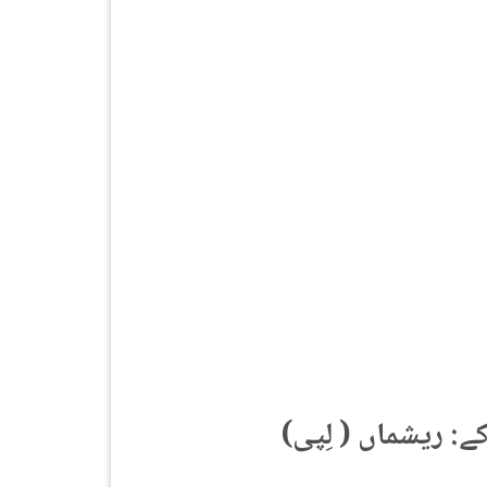
(بلونت گارگی دے خاکے: ریشماں ( لِپی