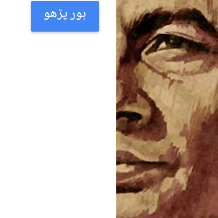
ہور پڑھو