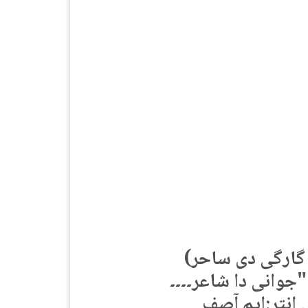
(دوجی قسط / بلونت گارگی دی ساحر
جوانی دا شاعر۔۔۔۔
 انتر:ایم آصف